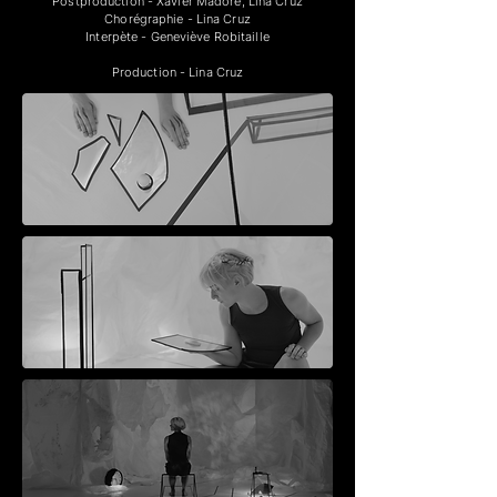
Postproduction - Xavier Madore, Lina Cruz
Chorégraphie - Lina Cruz
Interpète - Geneviève Robitaille
Production - Lina Cruz