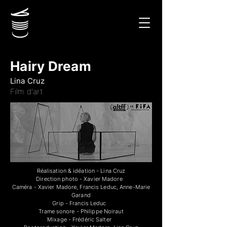
Hairy Dream
Lina Cruz
Film d'art
Réalisation & idéation - Lina Cruz
Direction photo - Xavier Madore
Caméra - Xavier Madore, Francis Leduc, Anne-Marie
Garand
Grip - Francis Leduc
Trame sonore - Philippe Noiraut
Mixage - Frédéric Salter